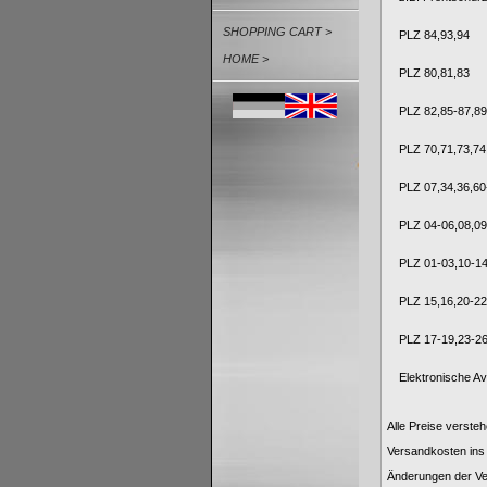
SHOPPING CART >
PLZ 84,93,94
HOME >
PLZ 80,81,83
PLZ 82,85-87,89
PLZ 70,71,73,74
PLZ 07,34,36,60
PLZ 04-06,08,09
PLZ 01-03,10-14
PLZ 15,16,20-22
PLZ 17-19,23-2
Elektronische Av
Alle Preise versteh
Versandkosten ins 
Änderungen der Ve