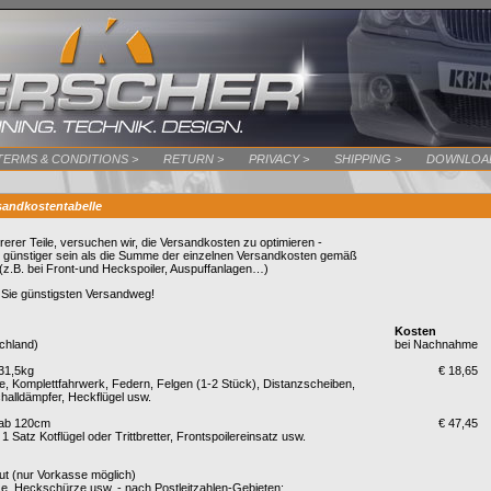
TERMS & CONDITIONS >
RETURN >
PRIVACY >
SHIPPING >
DOWNLOAD
sandkostentabelle
rerer Teile, versuchen wir, die Versandkosten zu optimieren -
 günstiger sein als die Summe der einzelnen Versandkosten gemäß
! (z.B. bei Front-und Heckspoiler, Auspuffanlagen…)
 Sie günstigsten Versandweg!
Kosten
chland)
bei Nachnahme
31,5kg
€ 18,65
, Komplettfahrwerk, Federn, Felgen (1-2 Stück), Distanzscheiben,
alldämpfer, Heckflügel usw.
ab 120cm
€ 47,45
, 1 Satz Kotflügel oder Trittbretter, Frontspoilereinsatz usw.
ut (nur Vorkasse möglich)
e, Heckschürze usw. - nach Postleitzahlen-Gebieten: