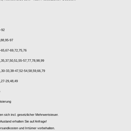
-92
,88,95-97
-65,67-69,72,75,76
,35,37,50,51,55-57,77,78,98,99
,30-33,38-47,52-54,58,59,66,79
,27-29,48,49
6
isierung
en sich incl. gesetzlicher Mehrwertsteuer.
Ausland erhalten Sie auf Anfrage!
rsandkosten und Irrtümer vorbehalten.