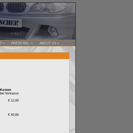
 >
PRESS REL. >
ABOUT US >
Kosten
bei Vorkasse
€ 12,00
€ 40,80