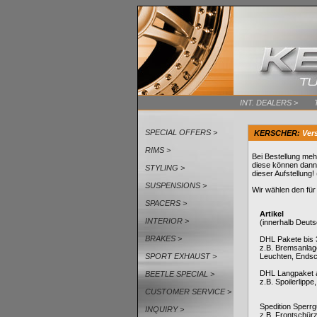
INT. DEALERS >
SPECIAL OFFERS >
KERSCHER:
Ver
RIMS >
Bei Bestellung meh
diese können dann
STYLING >
dieser Aufstellung
SUSPENSIONS >
Wir wählen den für
SPACERS >
Artikel
INTERIOR >
(innerhalb Deuts
BRAKES >
DHL Pakete bis 
z.B. Bremsanlage
SPORT EXHAUST >
Leuchten, Endsch
DHL Langpaket 
BEETLE SPECIAL >
z.B. Spoilerlippe
CUSTOMER SERVICE >
Spedition Sperrg
INQUIRY >
z.B. Frontschürz