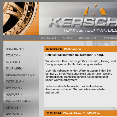
PARTNER >
AGBS >
WIDERRUF >
DATENSCH
ANGEBOTE >
KERSCHER:
Willkommen
Herzlich Willkommen bei Kerscher Tuning.
FELGEN >
Wir möchten Ihnen unser großes Technik-, Tuning- und
STYLING >
Designprogramm für Ihr Fahrzeug vorstellen.
FAHRWERK >
Über die nebenstehenden Warengruppen finden Sie
schnell zu Ihren Wunschartikeln und erhalten weitere
DISTANZSCHEIBEN >
Informationen. Bestellen können Sie bequem über
unser Warenkorbsystem.
INTERIEUR >
Selbstverständlich erweitern wir laufend unser
BREMSEN >
Programm - schauen Sie deshalb immer wieder
mal vorbei.
AUSPUFF >
KÄFER SPEZIAL >
SERVICE >
2022-12-14:
Klassik-Räder für VW-Käfer
ANFRAGE >