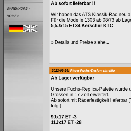
Ab sofort lieferbar !!
WARENKORB >
Wir haben das ATS Klassik-Rad neu au
HOME >
Für die Modelle 1303 ab 08/73 ab Lager
5,5Jx15 ET34 Kerscher KTC
»
Details und Preise siehe...
2022-08-26:
Räder Fuchs-Design einteilig
Ab Lager verfügbar
Unsere Fuchs-Replica-Palette wurde 
Grössen in 17 Zoll erweitert.
Ab sofort mit Räderfestigkeit lieferbar 
folgt):
9Jx17 ET -3
11Jx17 ET -28