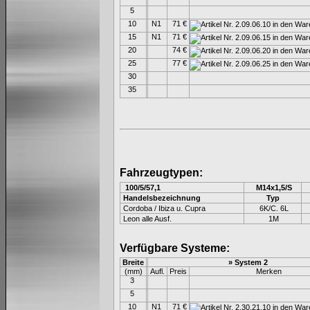
5
10
N1
71 €
15
N1
71 €
20
74 €
25
77 €
30
35
Fahrzeugtypen:
100/5/57,1
M14x1,5/S
Handelsbezeichnung
Typ
Cordoba / Ibiza u. Cupra
6K/C. 6L
Leon alle Ausf.
1M
Verfügbare Systeme:
Breite
» System 2
(mm)
Aufl.
Preis
Merken
3
5
10
N1
71 €