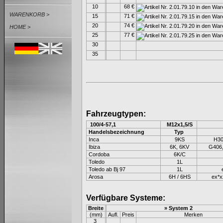
10
68 €
WARENKORB >
15
71 €
20
74 €
HOME >
25
77 €
30
35
Fahrzeugtypen:
100/4-57,1
M12x1,5/S
Handelsbezeichnung
Typ
Inca
9KS
H307
Ibiza
6K, 6KV
G406,e
Cordoba
6K/C
Toledo
1L
Toledo ab Bj 97
1L
e
Arosa
6H / 6HS
ex*xx
Verfügbare Systeme:
Breite
» System 2
(mm)
Aufl.
Preis
Merken
3