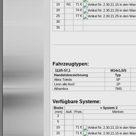
15
N1
71 €
20
74 €
25
77 €
30
35
Fahrzeugtypen:
112/5-57,1
M14x1,5/S
Handelsbezeichnung
Typ
Altea Toledo
5P
Leon alle Ausf.
1P
Alhambra
7MS
Verfügbare Systeme:
Breite
» System 2
(mm)
Aufl.
Preis
Merken
3
5
10
71 €
15
71 €