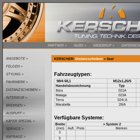
PARTNER >
AGBS >
WIDERRUF >
DATENSCH
ANGEBOTE >
KERSCHER:
Distanzscheiben
»
Seat
FELGEN >
Fahrzeugtypen:
STYLING >
98/4-58,1
M12x1,25/S
FAHRWERK >
Handelsbezeichnung
Typ
DISTANZSCHEIBEN >
Ibiza
021A
Malaga
023A
INTERIEUR >
Terra
024/,A
Marabella
28/A
BREMSEN >
AUSPUFF >
Verfügbare Systeme:
KÄFER SPEZIAL >
Breite
» System 2
(mm)
Aufl.
Preis
Merken
SERVICE >
3
ANFRAGE >
5